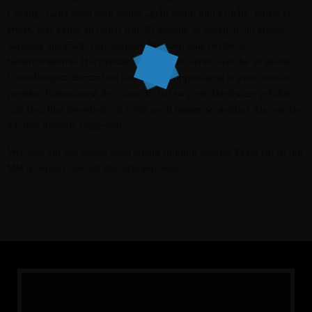
Lösung. Ganz nach dem Motto „geht nicht, gibt’s nicht“ rettete er
etwas, was kaum zu retten war. Er machte es möglich, an einem
Samstag innerhalb von wenigen Stunden eine perfekte,
buttercremefreie Hochzeitstorte zu organisieren, welche all meine
Vorstellungen übertroffen hat. Zudem organisierte er eine absolut
perfekte Präsentation der Torte. Er hat so viele Telefonate geführt
und Herzblut investiert – ich bin noch immer so gerührt. Das werde
ich ihm niemals vergessen.
Wer also auf der Suche nach einem rundum-sorglos Paket ist, ist mit
MW-Eventservice auf der sicheren Seite!