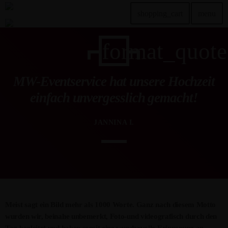
shopping_cart
menu
format_quote
TOP READING
MW-Eventservice hat unsere Hochzeit
Sorry, there is nothing for the moment.
einfach unvergesslich gemacht!
MOST UPVOTED
JANNINA I.
today
DEZEMBER 20, 2024
2
Meist sagt ein Bild mehr als 1000 Worte. Ganz nach diesem Motto
wurden wir, beinahe unbemerkt, Foto-und videografisch durch den