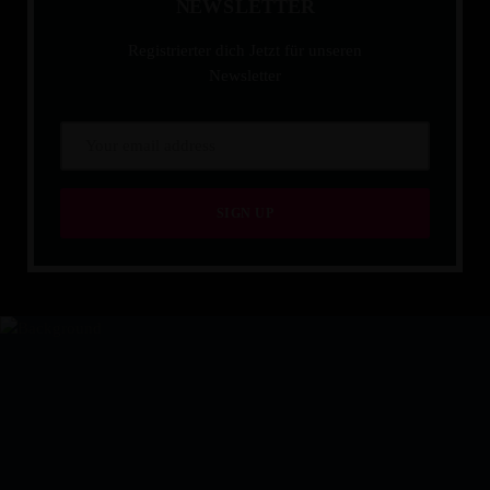
N
E
W
S
L
E
T
T
E
R
Registrierter dich Jetzt für unseren
Newsletter
IHR PARTNER FÜR EVEN