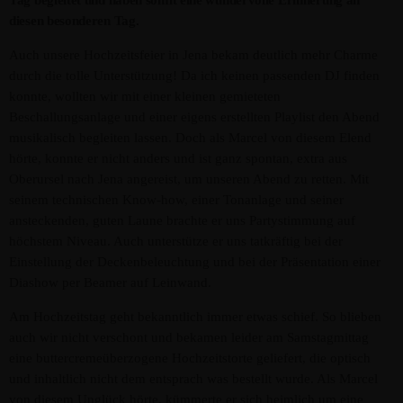
Tag begleitet und haben somit eine wundervolle Erinnerung an
diesen besonderen Tag.
Auch unsere Hochzeitsfeier in Jena bekam deutlich mehr Charme
durch die tolle Unterstützung! Da ich keinen passenden DJ finden
ADMIN
LICHT
konnte, wollten wir mit einer kleinen gemieteten
GrandMA3 Light
Beschallungsanlage und einer eigens erstellten Playlist den Abend
musikalisch begleiten lassen. Doch als Marcel von diesem Elend
hörte, konnte er nicht anders und ist ganz spontan, extra aus
Oberursel nach Jena angereist, um unseren Abend zu retten. Mit
seinem technischen Know-how, einer Tonanlage und seiner
ansteckenden, guten Laune brachte er uns Partystimmung auf
höchstem Niveau. Auch unterstütze er uns tatkräftig bei der
Einstellung der Deckenbeleuchtung und bei der Präsentation einer
Diashow per Beamer auf Leinwand.
Am Hochzeitstag geht bekanntlich immer etwas schief. So blieben
auch wir nicht verschont und bekamen leider am Samstagmittag
eine buttercremeüberzogene Hochzeitstorte geliefert, die optisch
und inhaltlich nicht dem entsprach was bestellt wurde. Als Marcel
von diesem Unglück hörte, kümmerte er sich heimlich um eine