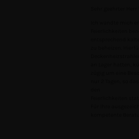
Sehr geehrter Herr
Ich wandte mich er
Feierlichkeiten ben
entsprechend kalte
zu beheizen. Hierfü
Deckenheizstrahler
an Lager hatten, k
zügig um eine Besc
nur 2 Tagen, so da
den
Feierlichkeiten sta
Für Ihre ausgezeic
kompetente Beratu