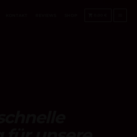
shopping_cart
menu
KONTAKT
REVIEWS
SHOP
0,00
€
2
schnelle
 für unsere