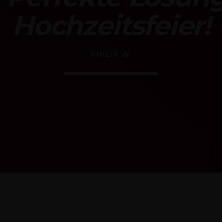
Hochzeitsfeier!
ADMIN
LICHT
GrandMA3 Light
PHILIP W.