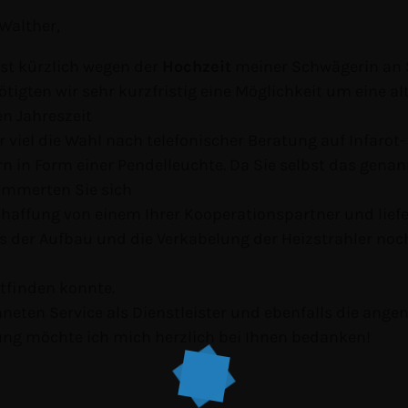
 Walther,
st kürzlich wegen der
Hochzeit
meiner Schwägerin an S
ötigten wir sehr kurzfristig eine Möglichkeit um eine a
n Jahreszeit
r viel die Wahl nach telefonischer Beratung auf Infarot-
n in Form einer Pendelleuchte. Da Sie selbst das genan
ümmerten Sie sich
haffung von einem Ihrer Kooperationspartner und liefe
ss der Aufbau und die Verkabelung der Heizstrahler noch
ttfinden konnte.
hneten Service als Dienstleister und ebenfalls die an
ng möchte ich mich herzlich bei Ihnen bedanken!