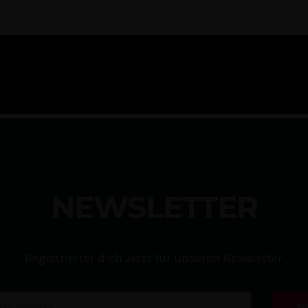
N
E
W
S
L
E
T
T
E
R
Registrierter dich Jetzt für unseren Newsletter