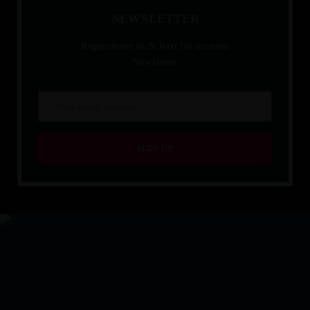
N
E
W
S
L
E
T
T
E
R
Registrierter dich Jetzt für unseren
Newsletter
IHR PARTNER FÜR EVEN