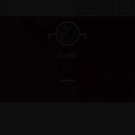
shopping_cart
menu
TOP READING
Sorry, there is nothing for the moment.
Audio
MOST UPVOTED
today
DEZEMBER 20, 2024
2
ABOUT
Sed vitae massa ac metus mattis fermentum