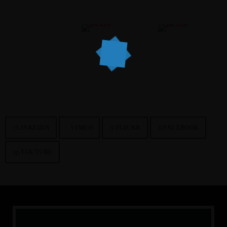
Curabitur congue elementum pulvinar. Etiam ipsum dolor, faucibus
malesuada lacus vel, pharetra ornare leo.
NETWORK
LINKEDIN
VIMEO
FLICKR
FACEBOOK
YOUTUBE