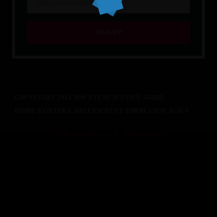
ADMIN
LICHT
GrandMA3 Light
COPYRIGHT 2024 MW-EVENTSERVICE GMBH
HOME
KONTAKT
DATENSCHUTZ
IMPRESSUM
AGB´S
HTML Snippets
Powered By :
XYZScripts.com