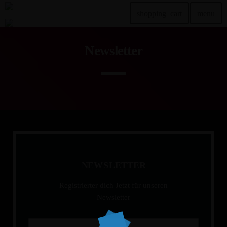
shopping_cart
menu
Newsletter
TOP READING
Sorry, there is nothing for the moment.
MOST UPVOTED
today
DEZEMBER 20, 2024
2
N
E
W
S
L
E
T
T
E
R
Registrierter dich Jetzt für unseren
Newsletter